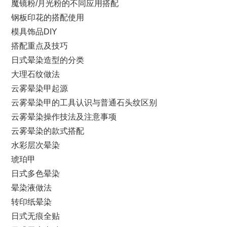
魔镜粉/月光粉的不同应用搭配
钢板印花的搭配使用
模具饰品DIY
搭配重点及技巧
日式晕染造型的分类
大理石纹做法
云雾晕染甲起源
云雾晕染甲的工具认识与普通石头纹区别
云雾晕染操作技法及注意事项
云雾晕染的款式搭配
水彩层次晕染
琥珀甲
日式多色晕染
晕染液做法
转印纸晕染
日式无痕全贴