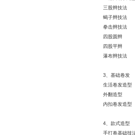
三股辫技法
蝎子辫技法
拳击辫技法
四股圆辫
四股平辫
瀑布辫技法
3、基础卷发
生活卷发造型
外翻造型
内扣卷发造型
4、款式造型
手打卷基础技