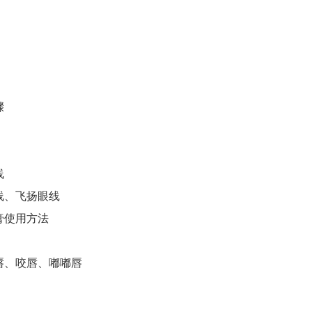
骤
线
线、飞扬眼线
膏使用方法
唇、咬唇、嘟嘟唇