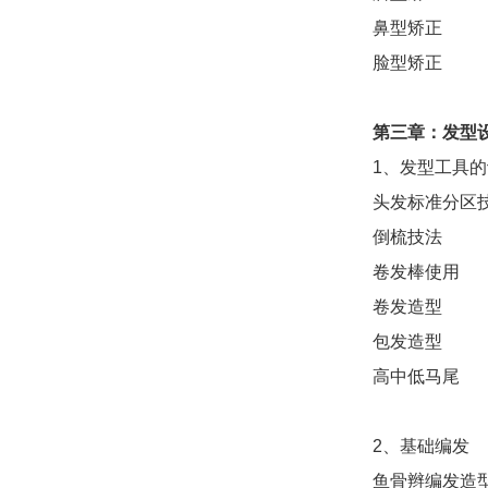
鼻型矫正
脸型矫正
第
三
章：发型
1、发型工具
头发标准分区
倒梳技法
卷发棒使用
卷发造型
包发造型
高中低马尾
2、基础编发
鱼骨辫编发造