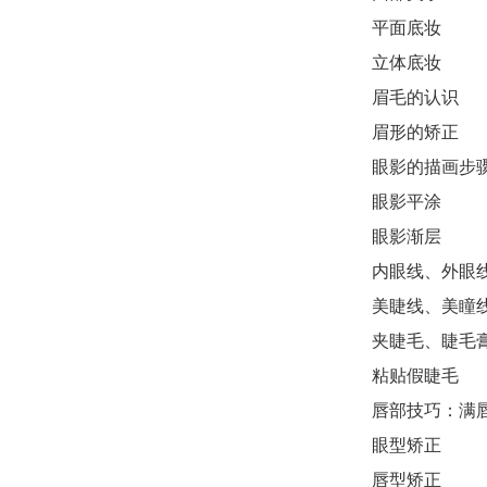
平面底妆
立体底妆
眉毛的认识
眉形的矫正
眼影的描画步
眼影平涂
眼影渐层
内眼线、外眼
美睫线、美瞳
夹睫毛、睫毛
粘贴假睫毛
唇部技巧：满
眼型矫正
唇型矫正