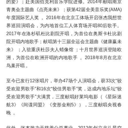
的爱》；赴美国伯克利音乐学院进修。2014年献唱南京
青奥会主题曲《点亮未来》；获第42届全美音乐奖(AMA)
年度国际艺人奖 。2016年在北京工体场开启张杰我想世
界巡回演唱会，为内地首位工人体育场开唱80后歌手。
2017年在洛杉矶杜比剧院开唱，为首位在奥斯卡杜比剧
院开唱内地歌手；献唱第十三届全运会主题曲《健康赢未
来》 ；入驻重庆杜莎夫人蜡像馆 ；十月世界巡演登陆欧
洲，为首位在欧洲开唱的内地歌手 。2018年8月在北京
鸟巢开唱 。
至今已发行12张唱片，举办47场个人演唱会，获33次“较
受欢迎男歌手”和16次“较佳男歌手”奖，达成内地乐坛“较
受欢迎男歌手”大满贯，三度献唱好莱坞电影（《星际迷
航3》《间谍同盟》《变形金刚5》），三度献唱央视春
晚 。
此外，张杰致力于慈善公益事业，2012年创立北斗星空