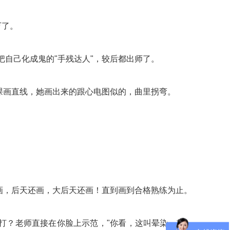
万了。
把自己化成鬼的"手残达人"，较后都出师了。
课画直线，她画出来的跟心电图似的，曲里拐弯。
画，后天还画，大后天还画！直到画到合格熟练为止。
打？老师直接在你脸上示范，"你看，这叫晕染，轻一