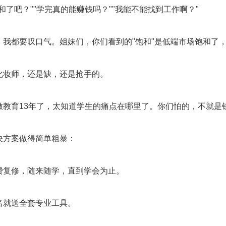
和了吧？""学完真的能赚钱吗？""我能不能找到工作啊？"
，我都要叹口气。姐妹们，你们看到的"饱和"是低端市场饱和了，
化妆师，还是缺，还是抢手的。
做教育13年了，太知道学生的痛点在哪里了。你们怕的，不就是
决方案做得简单粗暴：
费复修，随来随学，直到学会为止。
名就送全套专业工具。