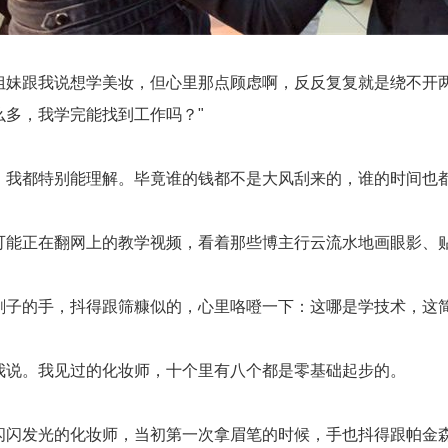
姐妹跟我说想学美妆，但心里那点顾虑啊，反反复复就是绕不开两
么多，我学完能找到工作吗？"
，我都特别能理解。毕竟谁的钱都不是大风刮来的，谁的时间也
能正在翻网上的教学视频，看着那些博主行云流水地画眼影、贴睫毛
刷子的手，抖得跟筛糠似的，心里咯噔一下：这哪是学技术，这
我说。我见过的化妆师，十个里有八个都是零基础起步的。
闪闪发光的化妆师，当初第一次拿眉笔的时候，手也抖得跟帕金