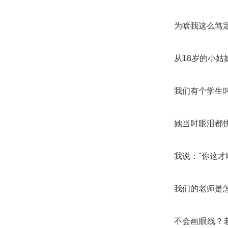
为啥我这么笃定
从18岁的小
我们有个学生
她当时眼泪都
我说："你这才
我们的老师是
不会画眼线？