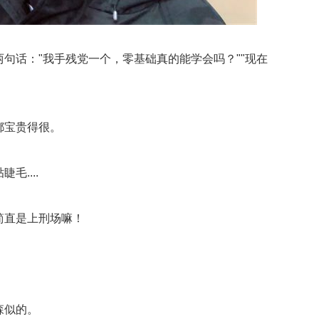
句话："我手残党一个，零基础真的能学会吗？""现在
都宝贵得很。
....
简直是上刑场嘛！
森似的。