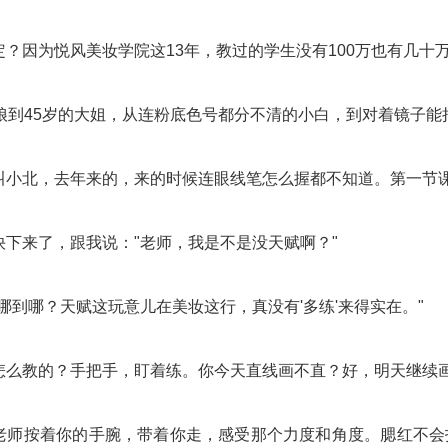
？因为悦风美妆学院这13年，教过的学生没有100万也有几十
姑娘到45岁的大姐，从连粉底色号都分不清的小白，到对着镜子能
叫小北，去年来的，来的时候连眼线笔怎么握都不知道。第一节
快下来了，跟我说："老师，我是不是没天赋啊？"
哪到哪？天赋这玩意儿在美妆这行，真没有'多练'来得实在。"
怎么教的？手把手，盯着练。你今天直线画不直？好，明天继续
老师按着你的手腕，带着你走，感受那个力度和角度。腮红不会