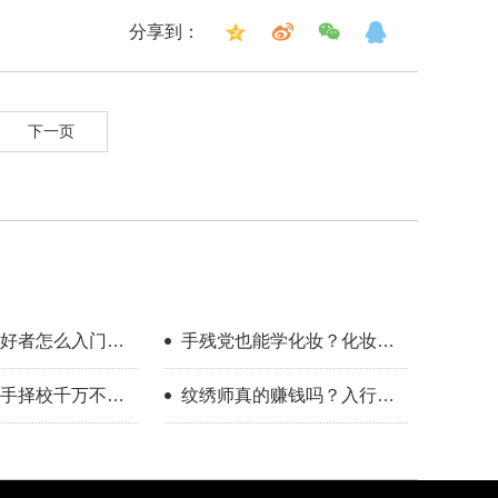
分享到：
下一页
好者怎么入门？
手残党也能学化妆？化妆学
整流程指南
校怎么选？
手择校千万不要
纹绣师真的赚钱吗？入行半
年的真实感受