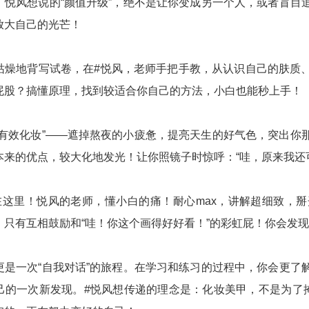
！悦风想说的“颜值升级”，绝不是让你变成另一个人，或者盲目
放大自己的光芒！
枯燥地背写试卷，在#悦风，老师手把手教，从认识自己的肤质
屁股？搞懂原理，找到较适合你自己的方法，小白也能秒上手！
“有效化妆”——遮掉熬夜的小疲惫，提亮天生的好气色，突出你
本来的优点，较大化地发光！让你照镜子时惊呼：“哇，原来我还
音在这里！悦风的老师，懂小白的痛！耐心max，讲解超细致，
，只有互相鼓励和“哇！你这个画得好好看！”的彩虹屁！你会发
更是一次“自我对话”的旅程。在学习和练习的过程中，你会更了
己的一次新发现。#悦风想传递的理念是：化妆美甲，不是为了掩