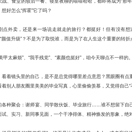
大战、食堂的较后一餐、寝室夜聊的嘻嘻哈哈，都即将成为“那年
想好怎么“挥霍”它了吗？
剧点外卖，还是来一场说走就走的旅行？都挺好！但有没有想
”和“颜值升级”？不是为了取悦谁，而是为了在人生这个重要的转
美甲太麻烦”、“我手残党”、“素颜也挺好”，咱今天聊点不一样的
，看着镜头里的自己，是不是总觉得哪里差点意思？黑眼圈有点
着别人朋友圈里美美的毕业写真，心里偷偷羡慕，又觉得自己“不
的各种聚会：谢师宴、同学散伙饭、毕业旅行……谁不想留下自
面试、实习、新同事见面，一个干净得体、精神焕发的形象，绝