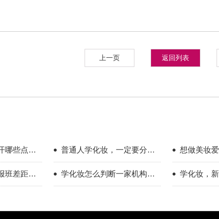
上一页
返回列表
开哪些点？
普通人学化妆，一定要分清
想做美妆爱
享
你的学习目标
新手入门完
报班差距到
学化妆怎么判断一家机构教
学化妆，新
学靠不靠谱？
只看外表