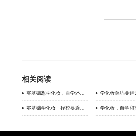
相关阅读
零基础想学化妆，自学还是
学化妆踩坑要避
找学校？过来人分享择校心
新手择校干货分
零基础学化妆，择校要避开
学化妆，自学和
得
哪些误区？
底有多大？